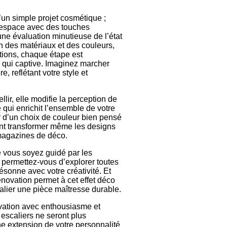
’un simple projet cosmétique ;
e espace avec des touches
ne évaluation minutieuse de l’état
on des matériaux et des couleurs,
itions, chaque étape est
r qui captive. Imaginez marcher
, reflétant votre style et
lir, elle modifie la perception de
e qui enrichit l’ensemble de votre
r d’un choix de couleur bien pensé
vent transformer même les designs
magazines de déco.
e vous soyez guidé par les
 permettez-vous d’explorer toutes
résonne avec votre créativité. Et
rénovation permet à cet effet déco
calier une pièce maîtresse durable.
vation avec enthousiasme et
 escaliers ne seront plus
ne extension de votre personnalité