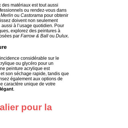
x des matériaux est tout aussi
ofessionnels ou rendez-vous dans
 Merlin
ou
Castorama
pour obtenir
sissez doivent non seulement
s aussi à l’usage quotidien. Pour
ques, explorez des peintures à
posées par
Farrow & Ball
ou
Dulux
.
ure
 incidence considérable sur le
acrylique ou glycéro pour un
Une peinture acrylique est
 et son séchage rapide, tandis que
 Pensez également aux options de
 le caractère unique de votre
légant
.
alier pour la