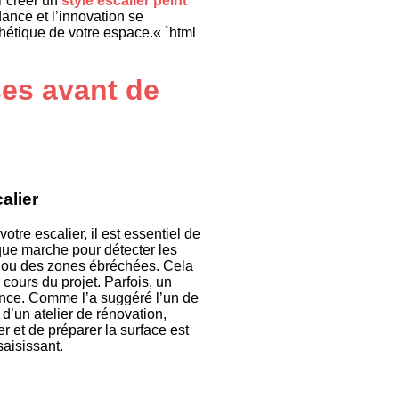
r créer un
style escalier peint
ance et l’innovation se
sthétique de votre espace.« `html
es avant de
calier
tre escalier, il est essentiel de
que marche pour détecter les
 ou des zones ébréchées. Cela
cours du projet. Parfois, un
rence. Comme l’a suggéré l’un de
 d’un atelier de rénovation,
r et de préparer la surface est
aisissant.