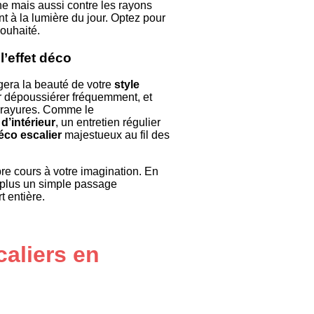
ne mais aussi contre les rayons
t à la lumière du jour. Optez pour
souhaité.
l’effet déco
ngera la beauté de votre
style
ur dépoussiérer fréquemment, et
 rayures. Comme le
d’intérieur
, un entretien régulier
déco escalier
majestueux au fil des
ibre cours à votre imagination. En
a plus un simple passage
t entière.
aliers en