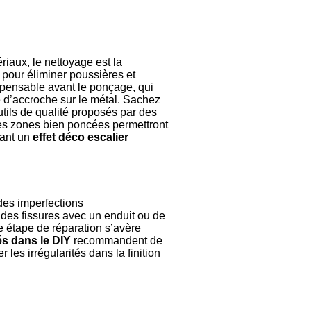
iaux, le nettoyage est la
 pour éliminer poussières et
spensable avant le ponçage, qui
e d’accroche sur le métal. Sachez
outils de qualité proposés par des
les zones bien poncées permettront
rant un
effet déco escalier
des imperfections
 des fissures avec un enduit ou de
 étape de réparation s’avère
és dans le DIY
recommandent de
r les irrégularités dans la finition