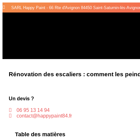
SARL Happy Paint - 66 Rte d'Avignon 84450 Saint-Saturnin-lès-Avigno
Rénovation des escaliers : comment les peind
Un devis ?
06 95 13 14 94
contact@happypaint84.fr
Table des matières