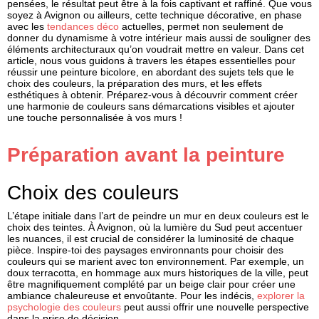
pensées, le résultat peut être à la fois captivant et raffiné. Que vous
soyez à Avignon ou ailleurs, cette technique décorative, en phase
avec les
tendances déco
actuelles, permet non seulement de
donner du dynamisme à votre intérieur mais aussi de souligner des
éléments architecturaux qu’on voudrait mettre en valeur. Dans cet
article, nous vous guidons à travers les étapes essentielles pour
réussir une
peinture bicolore
, en abordant des sujets tels que le
choix des couleurs, la préparation des murs, et les effets
esthétiques à obtenir. Préparez-vous à découvrir comment créer
une harmonie de couleurs sans démarcations visibles et ajouter
une touche personnalisée à vos murs !
Préparation avant la peinture
Choix des couleurs
L’étape initiale dans l’art de
peindre un mur
en
deux couleurs
est le
choix des teintes. À Avignon, où la lumière du Sud peut accentuer
les nuances, il est crucial de considérer la luminosité de chaque
pièce. Inspire-toi des paysages environnants pour choisir des
couleurs qui se marient avec ton environnement. Par exemple, un
doux terracotta, en hommage aux murs historiques de la ville, peut
être magnifiquement complété par un beige clair pour créer une
ambiance chaleureuse et envoûtante. Pour les indécis,
explorer la
psychologie des couleurs
peut aussi offrir une nouvelle perspective
dans la prise de décision.