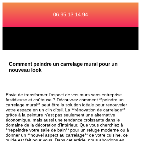
06.95.13.14.94
Comment peindre un carrelage mural pour un
nouveau look
Envie de transformer l’aspect de vos murs sans entreprise
fastidieuse et coûteuse ? Découvrez comment **peindre un
carrelage mural** peut être la solution idéale pour renouveler
votre espace en un clin d’œil. La **rénovation de carrelage**
grâce à la peinture n’est pas seulement une alternative
économique, mais aussi une tendance croissante dans le
domaine de la décoration d’intérieur. Que vous cherchiez à
**repeindre votre salle de bain** pour un refuge moderne ou à
donner un **nouvel aspect au carrelage** de votre cuisine, ce
guide est fait pour vous. Dans cet article, nous abordons en