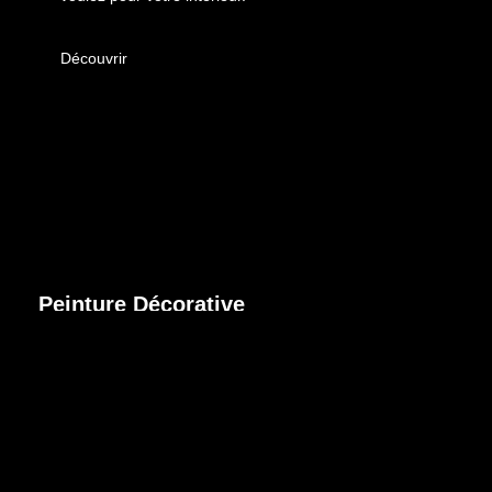
Découvrir
Peinture Décorative
Plus qu'un simple revêtement mural, peintures et enduits
sont devenus de véritables parures décoratives pour vos
intérieurs.
Découvrir