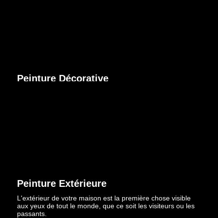
Peinture Décorative
Plus qu'un simple revêtement mural, peintures et enduits
sont devenus de véritables parures décoratives pour vos
intérieurs.
Découvrir
Peinture Extérieure
L'extérieur de votre maison est la première chose visible
aux yeux de tout le monde, que ce soit les visiteurs ou les
passants.