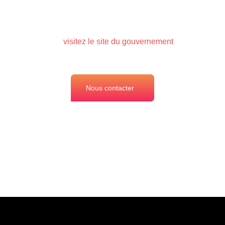
fournirons une estimation précise sous 48 heures,
adaptée à vos besoins spécifiques et à votre budget.
Pour en savoir plus sur les certifications d’un peintre
en bâtiment,
visitez le site du gouvernement
.
Nous contacter