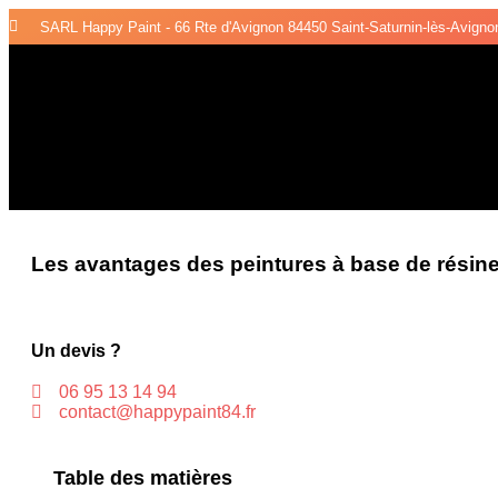
SARL Happy Paint - 66 Rte d'Avignon 84450 Saint-Saturnin-lès-Avigno
Les avantages des peintures à base de résine 
Un devis ?
06 95 13 14 94
contact@happypaint84.fr
Table des matières