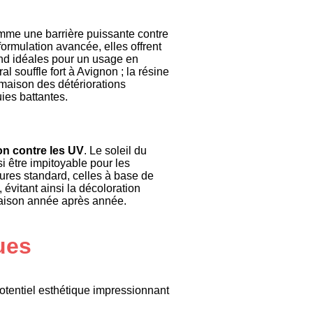
mme une barrière puissante contre
ormulation avancée, elles offrent
end idéales pour un usage en
al souffle fort à Avignon ; la résine
 maison des détériorations
ies battantes.
on contre les UV
. Le soleil du
si être impitoyable pour les
res standard, celles à base de
évitant ainsi la décoloration
maison année après année.
ues
potentiel esthétique impressionnant