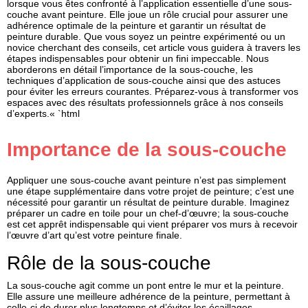
lorsque vous êtes confronté à l’application essentielle d’une
sous-
couche avant peinture
. Elle joue un rôle crucial pour assurer une
adhérence optimale de la peinture
et garantir un
résultat de
peinture durable
. Que vous soyez un peintre expérimenté ou un
novice cherchant des conseils, cet article vous guidera à travers les
étapes indispensables pour obtenir un fini impeccable. Nous
aborderons en détail l’importance de la sous-couche, les
techniques d’application de sous-couche
ainsi que des astuces
pour éviter les erreurs courantes. Préparez-vous à transformer vos
espaces avec des résultats professionnels grâce à nos conseils
d’experts.« `html
Importance de la sous-couche
Appliquer une
sous-couche avant peinture
n’est pas simplement
une étape supplémentaire dans votre projet de peinture; c’est une
nécessité pour garantir un
résultat de peinture durable
. Imaginez
préparer un cadre en toile pour un chef-d’œuvre; la sous-couche
est cet apprêt indispensable qui vient préparer vos murs à recevoir
l’œuvre d’art qu’est votre peinture finale.
Rôle de la sous-couche
La sous-couche agit comme un pont entre le mur et la peinture.
Elle assure une meilleure
adhérence de la peinture
, permettant à
celle-ci de durer plus longtemps et d’éviter les écaillages